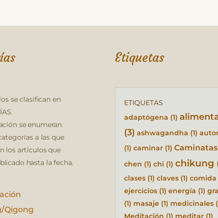
ías
Etiquetas
los se clasifican en
ETIQUETAS
AS.
aliment
adaptógena
(1)
ación se enumeran
(3)
ashwagandha
(1)
auto
categorías a las que
Caminatas
(1)
caminar
(1)
n los artículos que
chikung
licado hasta la fecha.
chen
(1)
chi
(1)
clases
(1)
claves
(1)
comida
ejercicios
(1)
energía
(1)
gra
ación
(1)
masaje
(1)
medicinales
(
g/Qigong
Meditación
(1)
meditar
(1)