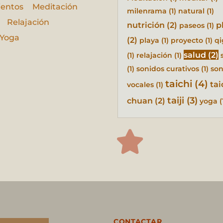
ientos
Meditación
milenrama
(1)
natural
(1)
Relajación
nutrición
(2)
p
paseos
(1)
Yoga
(2)
playa
(1)
proyecto
(1)
q
salud
(2)
(1)
relajación
(1)
(1)
sonidos curativos
(1)
son
taichi
(4)
tai
vocales
(1)
taiji
(3)
chuan
(2)
yoga
(
CONTACTAR