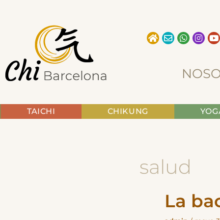
Ir
al
contenido
NOSO
TAICHI
CHIKUNG
YOG
salud
La bac
La
bacteria