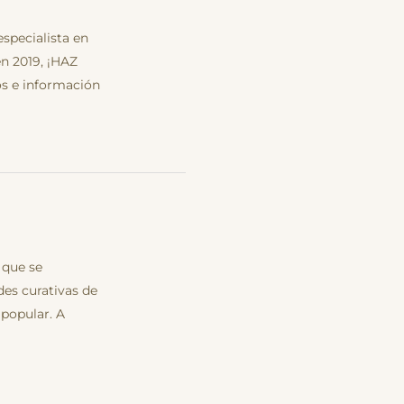
especialista en
en 2019, ¡HAZ
os e información
 que se
des curativas de
 popular. A