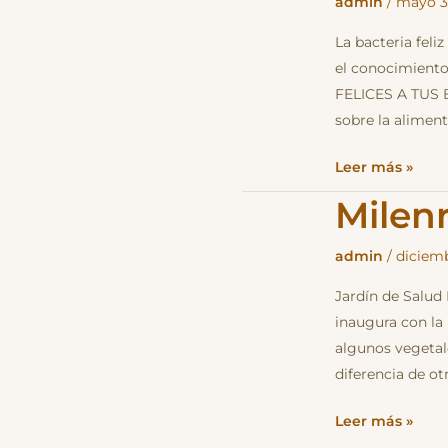
Feliz
admin
/
mayo 3
–
La bacteria feli
videos
el conocimiento 
salud
FELICES A TUS B
sobre la aliment
Leer más »
Milen
Milenrama
admin
/
diciemb
Jardín de Salud
inaugura con la
algunos vegetal
diferencia de ot
Leer más »