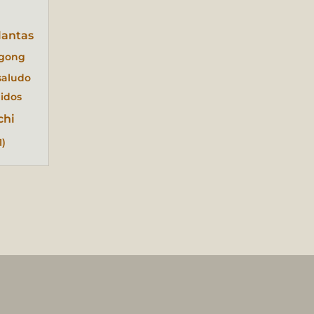
lantas
igong
saludo
idos
chi
1)