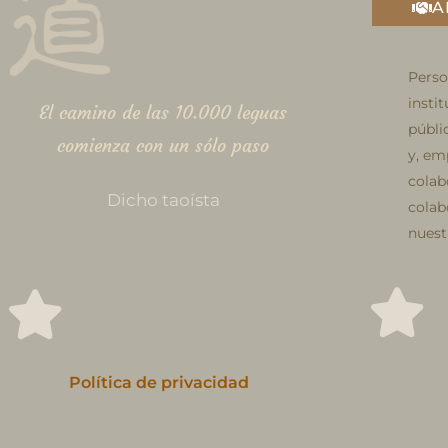
A
Perso
insti
El camino de las 10.000 leguas
públi
comienza con un sólo paso
y, em
colab
Dicho taoísta
colab
nuest
Política de privacidad