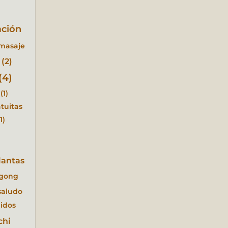
ación
masaje
(2)
(4)
(1)
tuitas
1)
lantas
igong
saludo
idos
chi