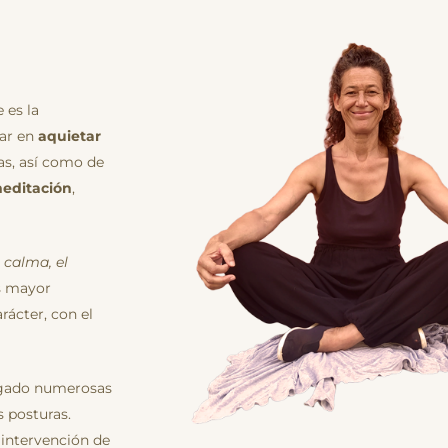
 es la
gar en
aquietar
as, así como de
meditación
,
 calma, el
s mayor
rácter, con el
gado numerosas
s posturas.
 intervención de