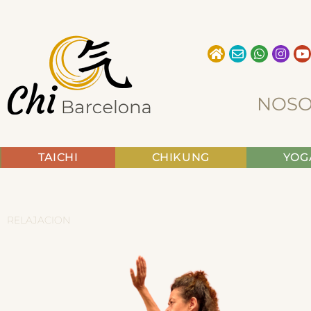
Ir
al
contenido
NOSO
TAICHI
CHIKUNG
YOG
RELAJACION