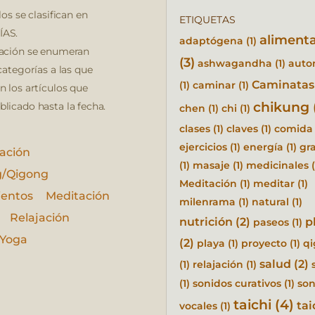
los se clasifican en
ETIQUETAS
AS.
aliment
adaptógena
(1)
ación se enumeran
(3)
ashwagandha
(1)
auto
categorías a las que
Caminatas
(1)
caminar
(1)
n los artículos que
chikung
licado hasta la fecha.
chen
(1)
chi
(1)
clases
(1)
claves
(1)
comida
ejercicios
(1)
energía
(1)
gra
ación
(1)
masaje
(1)
medicinales
(
g/Qigong
Meditación
(1)
meditar
(1)
ientos
Meditación
milenrama
(1)
natural
(1)
Relajación
nutrición
(2)
p
paseos
(1)
Yoga
(2)
playa
(1)
proyecto
(1)
q
salud
(2)
(1)
relajación
(1)
(1)
sonidos curativos
(1)
son
taichi
(4)
tai
vocales
(1)