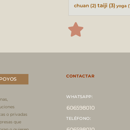
taiji
(3)
chuan
(2)
yoga
(
CONTACTAR
POYOS
WHATSAPP:
nas,
tuciones
cas o privadas
TELÉFONO:
presas que
oran o quieren