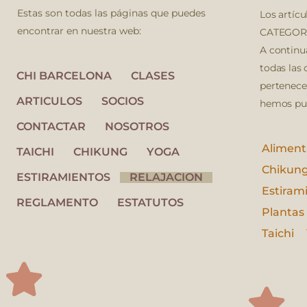
Estas son todas las páginas que puedes
Los artícu
encontrar en nuestra web:
CATEGORÍ
A continu
todas las 
CHI BARCELONA
CLASES
pertenece
ARTICULOS
SOCIOS
hemos pub
CONTACTAR
NOSOTROS
Aliment
TAICHI
CHIKUNG
YOGA
Chikun
ESTIRAMIENTOS
RELAJACION
Estiram
REGLAMENTO
ESTATUTOS
Plantas
Taichi