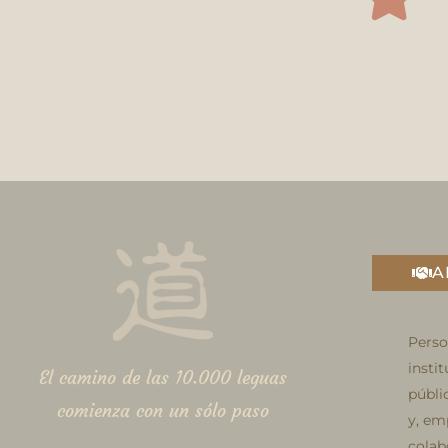
A
Perso
insti
El camino de las 10.000 leguas
públi
comienza con un sólo paso
y, em
colab